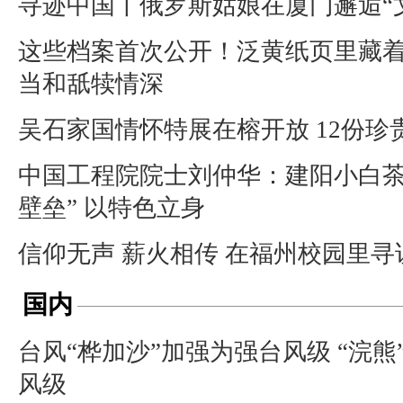
寻迹中国丨俄罗斯姑娘在厦门邂逅“
这些档案首次公开！泛黄纸页里藏
当和舐犊情深
吴石家国情怀特展在榕开放 12份珍
中国工程院院士刘仲华：建阳小白茶
壁垒” 以特色立身
信仰无声 薪火相传 在福州校园里寻
国内
台风“桦加沙”加强为强台风级 “浣
风级