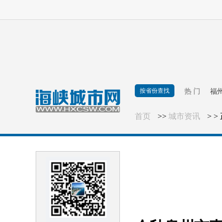
按省份查找
热 门
福
首页
>>
城市资讯
> >