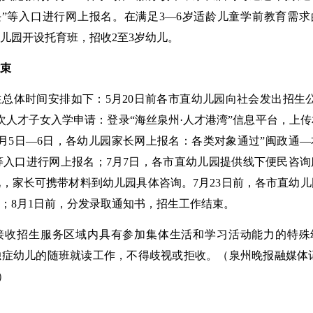
块”等入口进行网上报名。在满足3—6岁适龄儿童学前教育需求
儿园开设托育班，招收2至3岁幼儿。
结束
总体时间安排如下：5月20日前各市直幼儿园向社会发出招生公
层次人才子女入学申请：登录“海丝泉州·人才港湾”信息平台，上
月5日—6日，各幼儿园家长网上报名：各类对象通过”闽政通—
”等入口进行网上报名；7月7日，各市直幼儿园提供线下便民咨
，家长可携带材料到幼儿园具体咨询。7月23日前，各市直幼儿
；8月1日前，分发录取通知书，招生工作结束。
接收招生服务区域内具有参加集体生活和学习活动能力的特殊
症幼儿的随班就读工作，不得歧视或拒收。（泉州晚报融媒体记
）