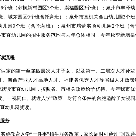
6个班（刺桐新村园区3个班、崇福园区3个班）；泉州市丰泽幼
班、城东园区9个班含托育班）；泉州市直机关金山幼儿园3个班
幼儿园9个班（含托育班）；泉州市培蕾实验幼儿园2个班（含
各市直幼儿园的招生服务范围与去年总体相同，今年秋季新增泉
读流程
市认定的第一至第四层次人才子女，以及第一、二层次人才孙辈
才、海西产业人才高地人才、福建省优秀人才等省级人才政策
请就读市直幼儿园，按照省、市相关政策给予优待。今年我市优
读、一视同仁、就近入学”政策，对符合条件的台胞适龄子女视同
直幼儿园就读。
育服务
实施教育入学“一件事”招生服务改革，家长届时可通过“闽政通