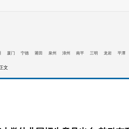
州
厦门
宁德
莆田
泉州
漳州
南平
三明
龙岩
平潭
 正文