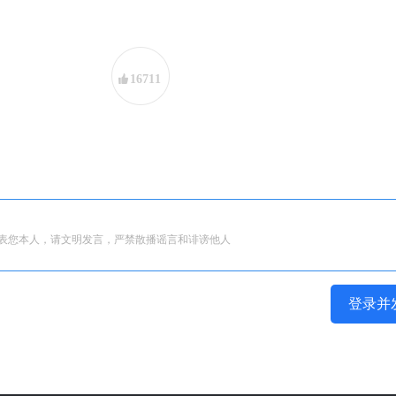
16711
表您本人，请文明发言，严禁散播谣言和诽谤他人
登录并