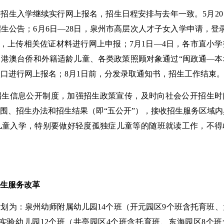
招生入学继续实行网上报名，招生日程安排与去年一致。5月20
生公告；6月6日—28日，泉州市高层次人才子女入学申请，登
台，上传相关佐证材料进行网上申报；7月1日—4日，各市直小
港澳台侨和外籍适龄儿童、各类政策照顾对象通过“闽政通—本
等入口进行网上报名；8月1日前，分发录取通知书，招生工作结束
招生信息公开制度，加强招生政策宣传，及时向社会公开招生时
围、招生办法和招生结果（即“五公开”），接收招生服务区域内
儿童入学，特别要做好轻度孤独症儿童等的随班就读工作，不得
招生服务改革
划为：泉州幼师附属幼儿园14个班（开元园区9个班含托育班、
实验幼儿园12个班（井亭园区4个班含托育班、东海园区8个班