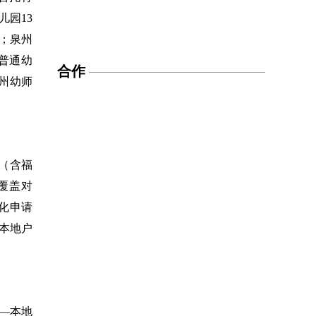
儿园13
；泉州
普通幼
合作
州幼师
（含福
覆盖对
化申请
本地户
—本地