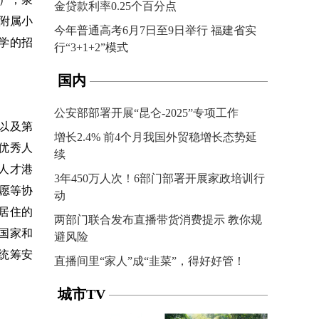
金贷款利率0.25个百分点
院附属小
今年普通高考6月7日至9日举行 福建省实
小学的招
行“3+1+2”模式
国内
公安部部署开展“昆仑-2025”专项工作
以及第
增长2.4% 前4个月我国外贸稳增长态势延
优秀人
续
·人才港
3年450万人次！6部门部署开展家政培训行
愿等协
动
居住的
两部门联合发布直播带货消费提示 教你规
国家和
避风险
统筹安
直播间里“家人”成“韭菜”，得好好管！
城市TV