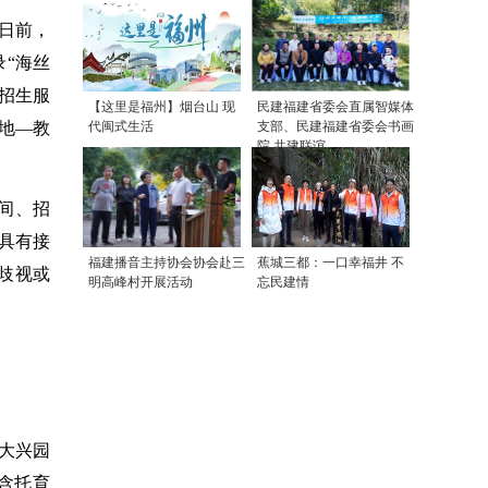
日前，
录“海丝
学招生服
【这里是福州】烟台山 现
民建福建省委会直属智媒体
地—教
代闽式生活
支部、民建福建省委会书画
院 共建联谊
。
间、招
具有接
福建播音主持协会协会赴三
蕉城三都：一口幸福井 不
歧视或
明高峰村开展活动
忘民建情
大兴园
含托育