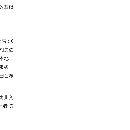
的基础
告；6
传相关佐
本地—
询服务：
园公布
幼儿入
者 陈