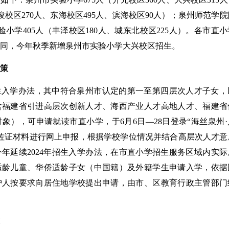
俊校区270人、东海校区495人、滨海校区90人）；泉州师范学
验小学405人（丰泽校区180人、城东北校区225人）。各市直
同，今年秋季新增泉州市实验小学大兴校区招生。
策
招生入学办法，其中符合泉州市认定的第一至第四层次人才子女，
含福建省引进高层次创新人才、海西产业人才高地人才、福建省
象），可申请就读市直小学，于6月6日—28日登录“海丝泉州
佐证材料进行网上申报，根据学校学位情况并结合高层次人才意
年延续2024年招生入学办法，在市直小学招生服务区域内实际
适龄儿童、华侨适龄子女（中国籍）及外籍学生申请入学，依据
护人按要求向居住地学校提出申请，由市、区教育行政主管部门