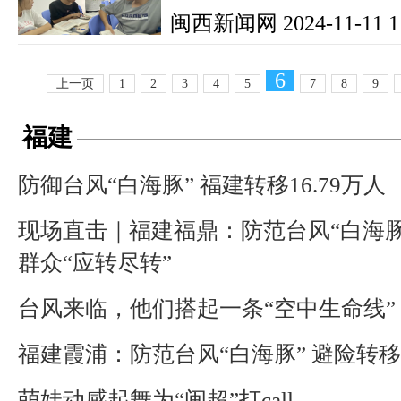
闽西新闻网
2024-11-11 1
6
上一页
1
2
3
4
5
7
8
9
福建
防御台风“白海豚” 福建转移16.79万人
现场直击｜福建福鼎：防范台风“白海豚
群众“应转尽转”
台风来临，他们搭起一条“空中生命线”
福建霞浦：防范台风“白海豚” 避险转
萌娃动感起舞为“闽超”打call