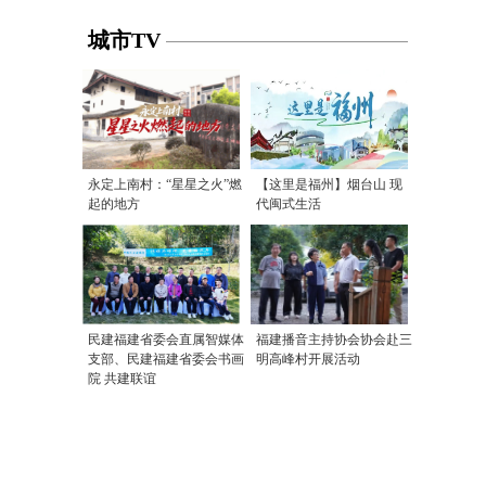
城市TV
永定上南村：“星星之火”燃
【这里是福州】烟台山 现
起的地方
代闽式生活
民建福建省委会直属智媒体
福建播音主持协会协会赴三
支部、民建福建省委会书画
明高峰村开展活动
院 共建联谊