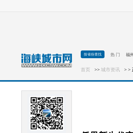
按省份查找
热 门
福
首页
>>
城市资讯
> >