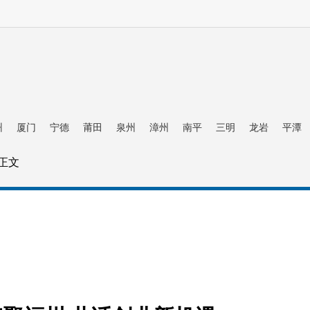
州
厦门
宁德
莆田
泉州
漳州
南平
三明
龙岩
平潭
 正文