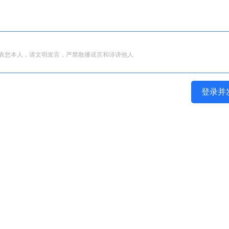
表您本人，请文明发言，严禁散播谣言和诽谤他人
登录并