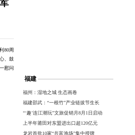
拥军
80周
心、鼓
一慰问
福建
福州：湿地之城 生态画卷
福建邵武：“一根竹”产业链拔节生长
“‘趣’连江潮玩”文旅促销月8月1日启动
上半年莆田对东盟进出口超120亿元
龙岩首批10家“共富渔场”集中授牌