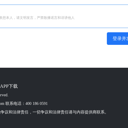
表您本人，请文明发言，严禁散播谣言和诽谤他人
登录并
APP下载
rved.
om 联系电话：400 186 0591
的争议和法律责任，一切争议和法律责任请与内容提供商联系。