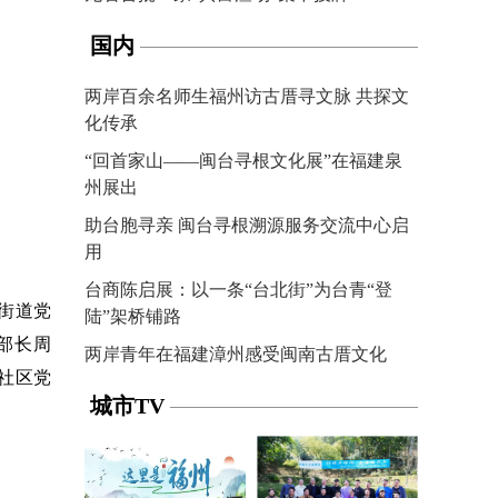
国内
两岸百余名师生福州访古厝寻文脉 共探文
化传承
“回首家山——闽台寻根文化展”在福建泉
州展出
助台胞寻亲 闽台寻根溯源服务交流中心启
用
台商陈启展：以一条“台北街”为台青“登
街道党
陆”架桥铺路
部长周
两岸青年在福建漳州感受闽南古厝文化
社区党
城市TV