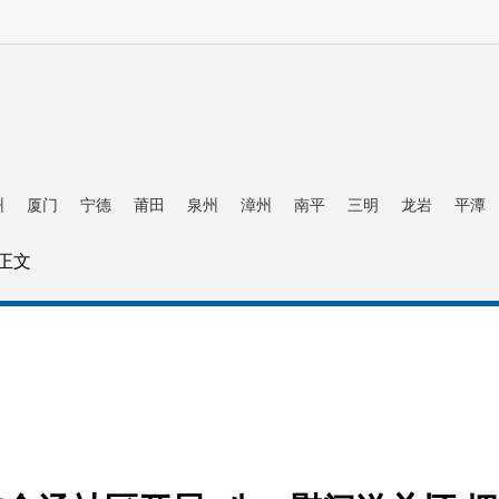
州
厦门
宁德
莆田
泉州
漳州
南平
三明
龙岩
平潭
 正文