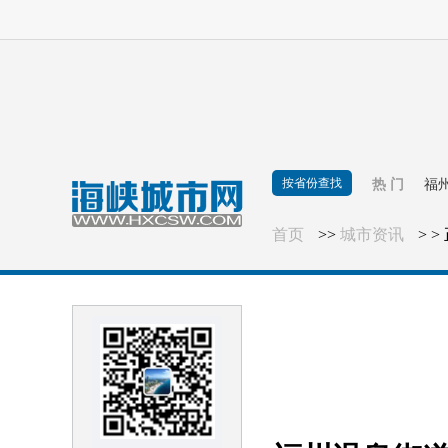
按省份查找
热 门
福
首页
>>
城市资讯
> >