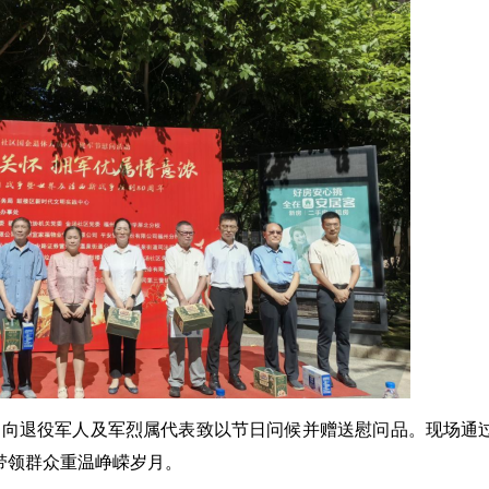
向退役军人及军烈属代表致以节日问候并赠送慰问品。现场通过
带领群众重温峥嵘岁月。