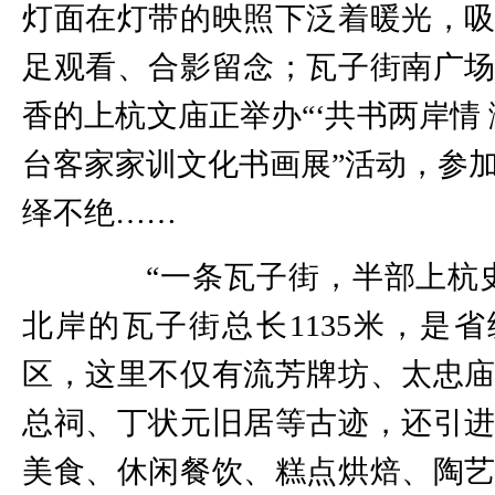
灯面在灯带的映照下泛着暖光，
足观看、合影留念；瓦子街南广
香的上杭文庙正举办“‘共书两岸情 
台客家家训文化书画展”活动，参
绎不绝……
“一条瓦子街，半部上杭史
北岸的瓦子街总长1135米，是
区，这里不仅有流芳牌坊、太忠
总祠、丁状元旧居等古迹，还引
美食、休闲餐饮、糕点烘焙、陶