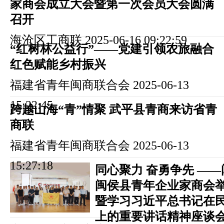
家商会成立大会暨第一次会员大会圆满
召开
海沧区工商联
2025-06-16 09:22:59
“红树林公益行”——党建引领农旅融合
红色赋能乡村振兴
福建省青年闽商联合会
2025-06-13
15:22:45
跨越山海“青”情聚 武平县青商来访省青
商联
福建省青年闽商联合会
2025-06-13
15:27:18
同心聚力 奋勇争先 —
闽侯县青年企业家商会
暨学习习近平总书记在
上的重要讲话精神座谈